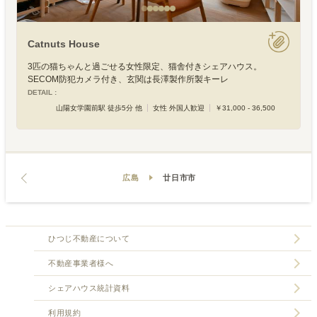
Catnuts House
3匹の猫ちゃんと過ごせる女性限定、猫舎付きシェアハウス。
SECOM防犯カメラ付き、玄関は長澤製作所製キーレ
DETAIL :
山陽女学園前駅 徒歩5分 他
女性 外国人歓迎
￥31,000 - 36,500
広島
廿日市市
ひつじ不動産について
不動産事業者様へ
シェアハウス統計資料
利用規約