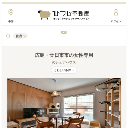
中国
ログイン
広島
住所
広島
・廿日市市
の女性専用
のシェアハウス
くわしい条件