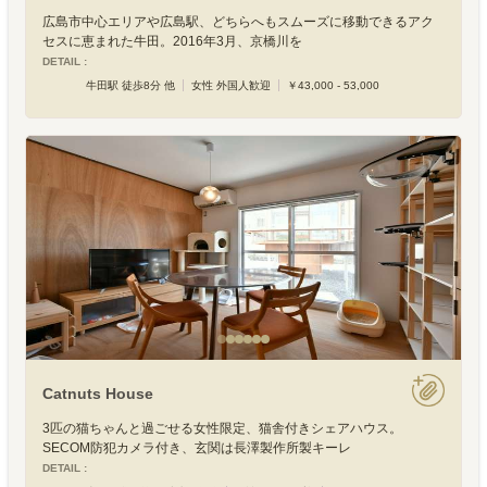
広島市中心エリアや広島駅、どちらへもスムーズに移動できるアク
セスに恵まれた牛田。2016年3月、京橋川を
DETAIL :
牛田駅 徒歩8分 他
女性 外国人歓迎
￥43,000 - 53,000
Catnuts House
3匹の猫ちゃんと過ごせる女性限定、猫舎付きシェアハウス。
SECOM防犯カメラ付き、玄関は長澤製作所製キーレ
DETAIL :