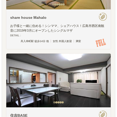
share house Mahalo
お子様と一緒に住める！シンママ、シェアハウス！広島市西区南観
音に2019年3月にオープンしたシングルマザ
DETAIL :
舟入幸町駅 徒歩14分 他
女性 外国人歓迎
満室
住吉BASE