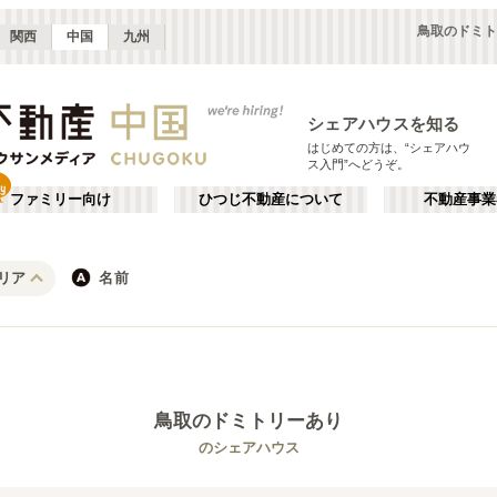
鳥取のドミト
関西
中国
九州
シェアハウスを知る
はじめての方は、“シェアハウ
ス入門”へどうぞ。
ファミリー向け
ひつじ不動産について
不動産事業
リア
名前
広島
JR
岡山
地下鉄
徳島
鳥取
私鉄
山口
岡山・倉敷
か行
徳島
が行
(
2
)
(
1
)
た行
だ行
鳥取
のドミトリーあり
ば行
ぱ行
JR山陽本線(岡山～三原)
広島市
JR山陽本線(三原～岩国)
廿日市市
(
7
)
(
2
)
(
1
)
(
6
)
のシェアハウス
ら行
わ行
JR赤穂線
JR山陰本線(益田～下関)
(
1
)
(
1
)
JR宇野線
JR吉備線
(
1
)
(
2
)