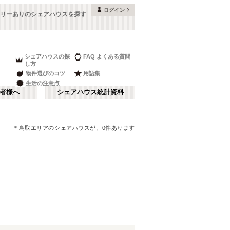
ログイン
リーありのシェアハウスを探す
シェアハウスの探
FAQ よくある質問
し方
物件選びのコツ
用語集
生活の注意点
者様へ
シェアハウス統計資料
＊
鳥取エリア
のシェアハウスが、
0
件あります
鳥取
さ行
(
1
)
な行
ま行
JR山陽本線(岩国～門司)
(
1
)
JR伯備線
(
2
)
JR芸備線
(
4
)