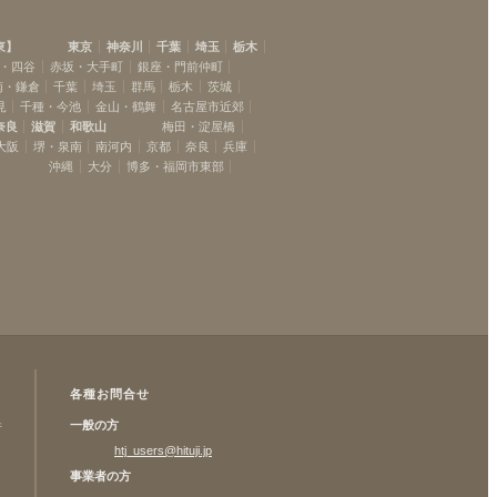
東
】
東京
神奈川
千葉
埼玉
栃木
・四谷
赤坂・大手町
銀座・門前仲町
南・鎌倉
千葉
埼玉
群馬
栃木
茨城
見
千種・今池
金山・鶴舞
名古屋市近郊
奈良
滋賀
和歌山
梅田・淀屋橋
大阪
堺・泉南
南河内
京都
奈良
兵庫
沖縄
大分
博多・福岡市東部
各種お問合せ
一般の方
許
htj_users@hituji.jp
事業者の方