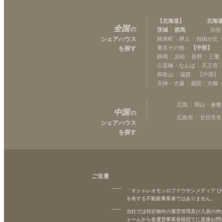
【
北海道
】
北海
全国
の
茨城
群馬
渋谷
シェアハウス
錦糸町・押上
自由が丘
東京その他
【
中部
】
を探す
静岡
浜松
長野
三重
心斎橋・なんば
天王寺
和歌山
滋賀
【
中国
】
天神・大濠
薬院・大橋
広島
岡山・倉敷
中国
の
広島市
廿日市市
シェアハウス
を探す
ご注意
「オシャレオモシロフドウサンメディア 
を有する不動産事業者ではありません。
当社では特定物件の運営管理及び入居の仲
ォームから各運営事業者様宛てに直接お問