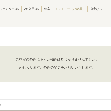
JR呉線
JR可部線
(
5
)
(
4
)
ファミリーOK
2名入居OK
個室
ドミトリー（相部屋）
指定なし
ご指定の条件にあった物件は見つかりませんでした。
恐れ入りますが条件の変更をお願いいたします。
取