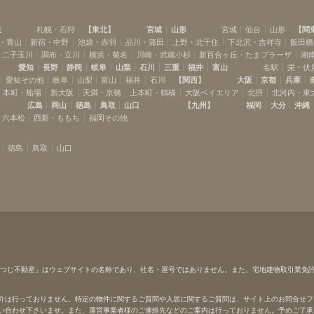
道
札幌・石狩
【
東北
】
宮城
山形
宮城
仙台
山形
【
関
・青山
新宿・中野
池袋・赤羽
品川・蒲田
上野・北千住
下北沢・吉祥寺
飯田橋
・二子玉川
調布・立川
横浜・菊名
川崎・武蔵小杉
新百合ヶ丘・たまプラーザ
湘
愛知
長野
静岡
岐阜
山梨
石川
三重
福井
富山
名駅
栄・伏
愛知その他
岐阜
山梨
富山
福井
石川
【
関西
】
大阪
京都
兵庫
本町・船場
新大阪
天満・京橋
上本町・鶴橋
大阪ベイエリア
北摂
北河内・東
広島
岡山
徳島
鳥取
山口
【
九州
】
福岡
大分
沖縄
・六本松
西新・ももち
福岡その他
徳島
鳥取
山口
ひつじ不動産」はウェブサイトの名称であり、社名・屋号ではありません。また、宅地建物取引業免
介は行っておりません。特定の物件に関するご質問や入居に関するご質問は、サイト上のお問合せフ
い合わせ下さいませ。また、運営事業者様のご連絡先などのご案内は行っておりません。予めご了承