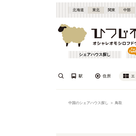
北海道
東北
関東
中部
シェアハウス探し
駅
住所
エ
広島
あ行
中国のシェアハウス探し
鳥取
(
8
)
ざ行
山口
(
1
)
は行
JR山陽本線(姫路～岡山)
広島
(
1
)
や行
JR山陰本線(豊岡～米子)
(
3
)
JR因美線
(
1
)