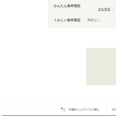
JR津山線
(
1
)
かんたん条件指定
山陽新幹線
(
5
)
女性専用
指定なし
くわしい条件指定
中国のシェアハウス探し
鳥