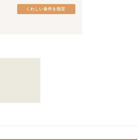
よしの川ブルーライン
(
2
)
くわしい条件を指定