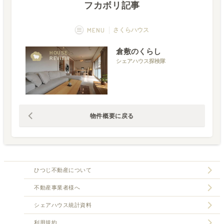
フカボリ記事
MENU
さくらハウス
倉敷のくらし
概要
画像一覧
HOUSE
REVIEW
シェアハウス探検隊
空室状況
運営者
フカボリ記事
物件概要に戻る
ひつじ不動産について
不動産事業者様へ
シェアハウス統計資料
利用規約