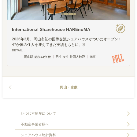
International Sharehouse HAREnoMA
2026年3月、岡山市初の国際交流シェアハウスがついにオープン！
47か国の住人を迎えてきた実績をもとに、社
DETAIL :
岡山駅 徒歩13分 他
男性 女性 外国人歓迎
満室
岡山・倉敷
ひつじ不動産について
不動産事業者様へ
シェアハウス統計資料