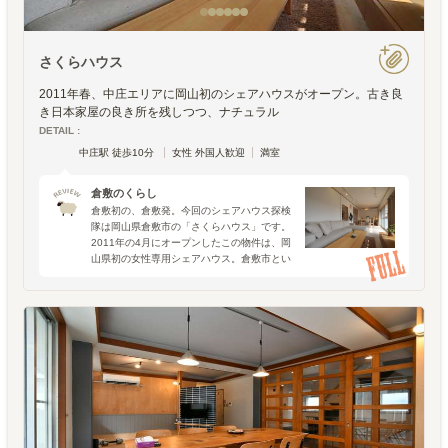
さくらハウス
2011年春、中庄エリアに岡山初のシェアハウスがオープン。古き良
き日本家屋の良き所を残しつつ、ナチュラル
DETAIL :
中庄駅 徒歩10分
女性 外国人歓迎
満室
倉敷のくらし
倉敷初の、倉敷発。今回のシェアハウス探検
隊は岡山県倉敷市の「さくらハウス」です。
2011年の4月にオープンしたこの物件は、岡
山県初の女性専用シェアハウス。倉敷市とい
えば歴史的な景観が残る古い町並みや大原美
術館、瀬戸大橋などが有名ですが、それはあ
くまでも外から一