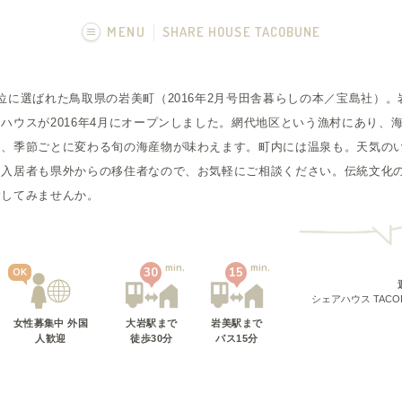
MENU
SHARE HOUSE TACOBUNE
画像一覧
位に選ばれた鳥取県の岩美町（2016年2月号田舎暮らしの本／宝島社）
ハウスが2016年4月にオープンしました。網代地区という漁村にあり、
め、季節ごとに変わる旬の海産物が味わえます。町内には温泉も。天気の
も入居者も県外からの移住者なので、お気軽にご相談ください。伝統文化
験してみませんか。
min.
min.
30
15
OK
シェアハウス TACO
女性募集中 外国
大岩駅
まで
岩美駅
まで
人歓迎
徒歩
30
分
バス
15
分