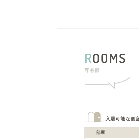
R
OOMS
専有部
入居可能な個
部屋