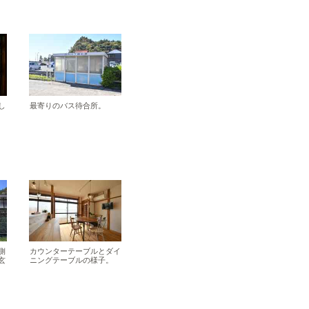
し
最寄りのバス待合所。
側
カウンターテーブルとダイ
玄
ニングテーブルの様子。