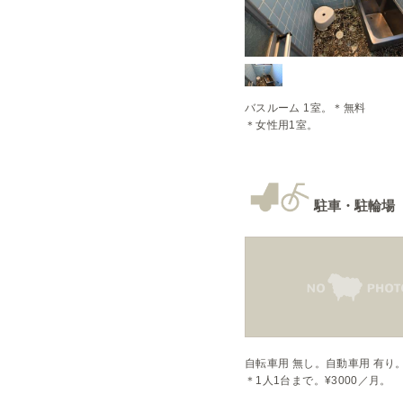
バスルーム 1室。＊無料

＊女性用1室。
駐車・駐輪場
自転車用 無し。自動車用 有り。
＊1人1台まで。¥3000／月。