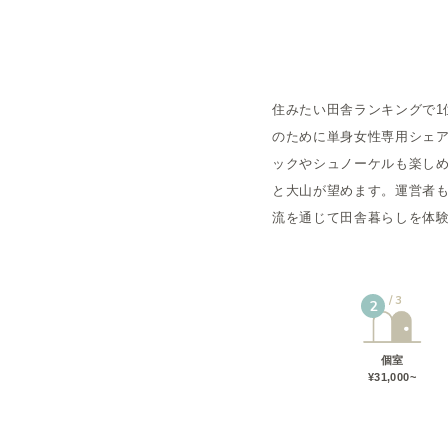
概要
住みたい田舎ランキングで1
運営者
のために単身女性専用シェア
ックやシュノーケルも楽し
と大山が望めます。運営者
流を通じて田舎暮らしを体
3
2
個室
¥31,000~