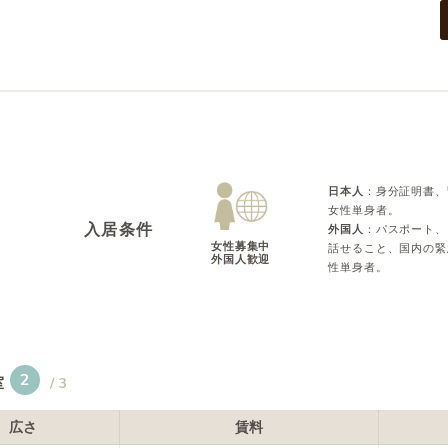
日本人
：
身分証明書、
女性単身者。
入居条件
外国人
：
パスポート、
女性募集中

話せること、国内の緊
外国人歓迎
性単身者。
2
室
/
3
広さ
賃料