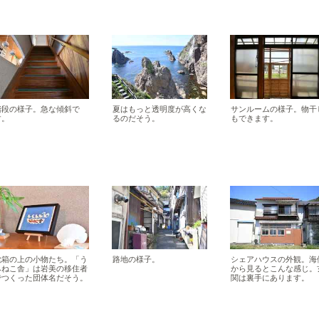
階段の様子。急な傾斜で
夏はもっと透明度が高くな
サンルームの様子。物干
す。
るのだそう。
もできます。
靴箱の上の小物たち。「う
路地の様子。
シェアハウスの外観。海
みねこ舎」は岩美の移住者
から見るとこんな感じ。
でつくった団体名だそう。
関は裏手にあります。