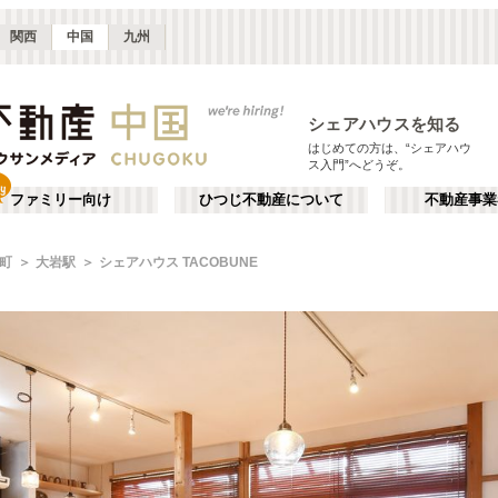
関西
中国
九州
シェアハウスを知る
はじめての方は、“シェアハウ
ス入門”へどうぞ。
ファミリー向け
ひつじ不動産について
不動産事業
町
大岩駅
シェアハウス TACOBUNE