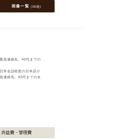
画像一覧
(
66枚
)
緊急連絡先。40代までの
日常会話程度の日本語が
急連絡先。40代までの女
共益費・管理費