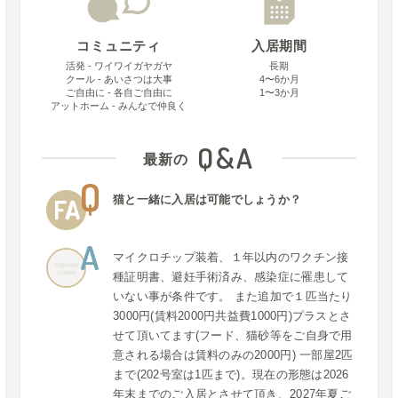
コミュニティ
入居期間
活発 - ワイワイガヤガヤ
長期
クール - あいさつは大事
4〜6か月
ご自由に - 各自ご自由に
1〜3か月
アットホーム - みんなで仲良く
Q&A
最新の
猫と一緒に入居は可能でしょうか？
マイクロチップ装着、１年以内のワクチン接
種証明書、避妊手術済み、感染症に罹患して
いない事が条件です。 また追加で１匹当たり
3000円(賃料2000円共益費1000円)プラスとさ
せて頂いてます(フード、猫砂等をご自身で用
意される場合は賃料のみの2000円) 一部屋2匹
まで(202号室は1匹まで)。現在の形態は2026
年末までのご入居とさせて頂き、2027年夏ご