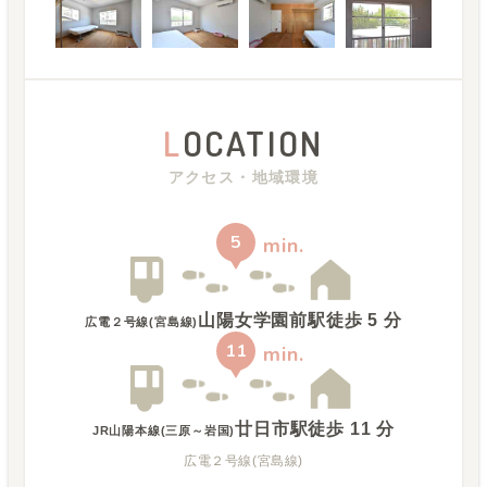
L
OCATION
アクセス・地域環境
5
min.
山陽女学園前駅
徒歩
5
分
広電２号線(宮島線)
11
min.
廿日市駅
徒歩
11
分
JR山陽本線(三原～岩国)
広電２号線(宮島線)