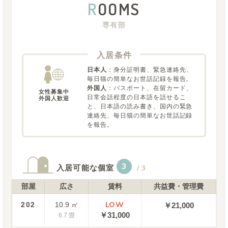
R
OOMS
専有部
入居条件
日本人
：
身分証明書、緊急連絡先、
毎日猫の簡単なお世話記録を報告。
外国人
：
パスポート、在留カード、
女性募集中

日常会話程度の日本語を話せるこ
外国人歓迎
と、日本語の読み書き、国内の緊急
連絡先、毎日猫の簡単なお世話記録
を報告。
3
入居可能な個室
/
3
部屋
広さ
賃料
共益費・管理費
LOW
202
10.9
㎡
￥21,000
￥
31,000
6.7
畳