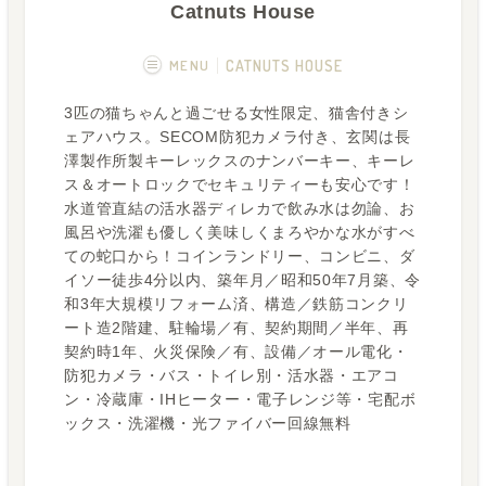
Catnuts House
MENU
CATNUTS HOUSE
3匹の猫ちゃんと過ごせる女性限定、猫舎付きシ
概要
画像一覧
ェアハウス。SECOM防犯カメラ付き、玄関は長
澤製作所製キーレックスのナンバーキー、キーレ
空室状況
運営者
ス＆オートロックでセキュリティーも安心です！
水道管直結の活水器ディレカで飲み水は勿論、お
Q&A
風呂や洗濯も優しく美味しくまろやかな水がすべ
ての蛇口から！コインランドリー、コンビニ、ダ
イソー徒歩4分以内、築年月／昭和50年7月築、令
和3年大規模リフォーム済、構造／鉄筋コンクリ
ート造2階建、駐輪場／有、契約期間／半年、再
契約時1年、火災保険／有、設備／オール電化・
防犯カメラ・バス・トイレ別・活水器・エアコ
ン・冷蔵庫・IHヒーター・電子レンジ等・宅配ボ
ックス・洗濯機・光ファイバー回線無料