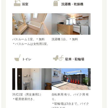
浴室
洗濯機・乾燥機
バスルーム 1室。＊無料

＊バスルームは女性用1室。
トイレ
駐車・駐輪場
洋式1室（男女兼用1）

自転車用 有り。バイク用 有
＊暖房便座付き。
り。

＊駐輪場は3台まで。バイク