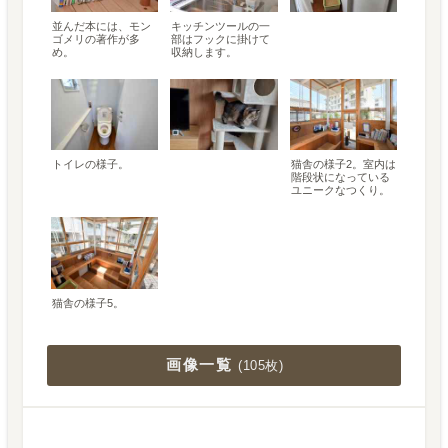
並んだ本には、モン
キッチンツールの一
ゴメリの著作が多
部はフックに掛けて
め。
収納します。
トイレの様子。
猫舎の様子2。室内は
階段状になっている
ユニークなつくり。
猫舎の様子5。
画像一覧
(
105枚
)