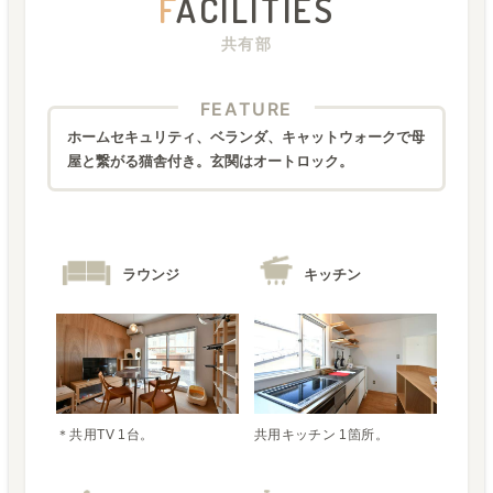
F
ACILITIES
共有部
FEATURE
ホームセキュリティ、ベランダ、キャットウォークで母
屋と繋がる猫舎付き。玄関はオートロック。
ラウンジ
キッチン
＊共用TV 1台。
共用キッチン 1箇所。