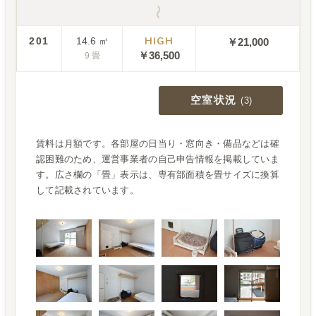
〜
HIGH
201
14.6
㎡
￥21,000
￥
36,500
9
畳
空室状況
(
3
)
賃料は月額です。各部屋の日当り・窓向き・備品などは確
認困難のため、運営事業者の自己申告情報を掲載していま
す。広さ欄の「畳」表示は、専有部面積を畳サイズに換算
して記載されています。