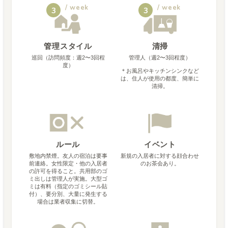
/ week
/ week
3
3
管理スタイル
清掃
巡回（訪問頻度：週2〜3回程
管理人（週2〜3回程度）
度）
＊
お風呂やキッチンシンクなど
は、住人が使用の都度、簡単に
清掃。
ルール
イベント
敷地内禁煙。友人の宿泊は要事
新規の入居者に対する顔合わせ
前連絡。女性限定・他の入居者
のお茶会あり。
の許可を得ること。共用部のゴ
ミ出しは管理人が実施。大型ゴ
ミは有料（指定のゴミシール貼
付）、要分別、大量に発生する
場合は業者収集に切替。