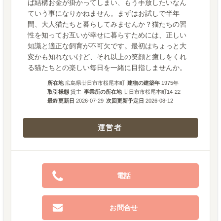
ば結構お金が掛かってしまい、もう手放したいなん
ていう事になりかねません。まずはお試しで半年
間、大人猫たちと暮らしてみませんか？猫たちの習
性を知ってお互いが幸せに暮らすためには、正しい
知識と適正な飼育が不可欠です。最初はちょっと大
変かも知れないけど、それ以上の笑顔と癒しをくれ
る猫たちとの楽しい毎日を一緒に目指しませんか。
所在地
広島県廿日市市桜尾本町
建物の建築年
1975
年
取引様態
貸主
事業所の所在地
廿日市市桜尾本町14-22
最終更新日
2026-07-29
次回更新予定日
2026-08-12
運営者
電話
お問合せ