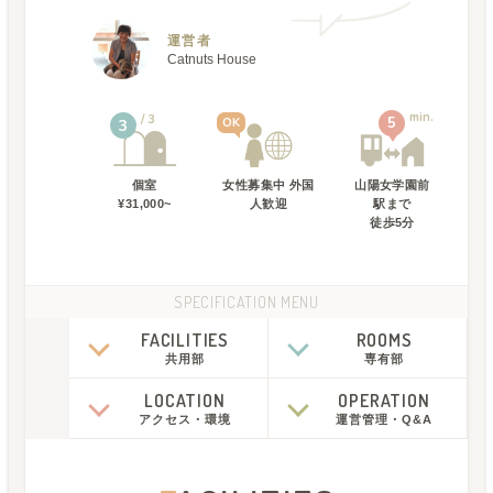
運営者
Catnuts House
min.
3
5
OK
3
個室
女性募集中 外国
山陽女学園前
¥31,000~
人歓迎
駅
まで
徒歩
5
分
SPECIFICATION MENU
FACILITIES
ROOMS
共用部
専有部
LOCATION
OPERATION
アクセス
・
環境
運営管理
・
Q&A