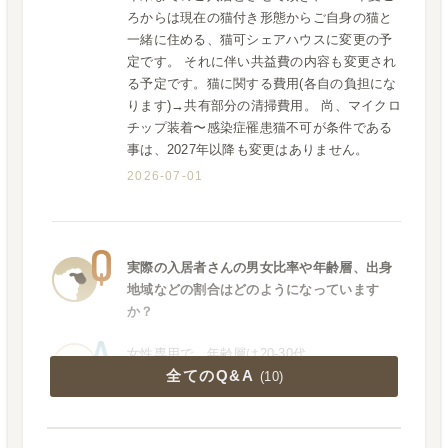
ろからは現在の猫付き形態からご自身の猫と
一緒に住める、猫可シェアハウスに変更の予
定です。 それに伴い共益費の内容も変更され
る予定です。猫に関する費用(各自の負担にな
ります)→共有部分の清掃費用。 尚、マイクロ
チップ装着〜感染症罹患猫不可が条件である
事は、2027年以降も変更はありません。
2026-07-01
実際の入居者さんの男女比率や年齢層、出身
地域などの割合はどのようになっています
か？
女性専用で、年齢層は20-30代。
全てのQ&A
(
10
)
2026-05-05